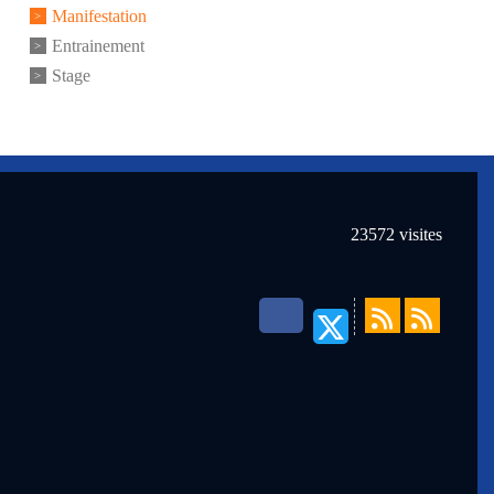
Manifestation
Entrainement
Stage
23572
visites