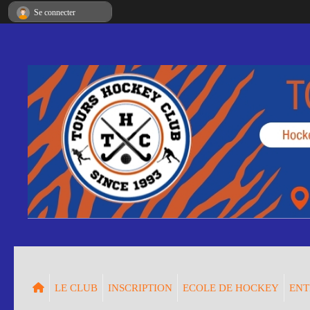
Panneau de gestion des cookies
Se connecter
LE CLUB
INSCRIPTION
ECOLE DE HOCKEY
ENT