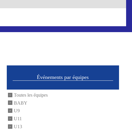
Événements par équipes
Toutes les équipes
BABY
U9
U11
U13