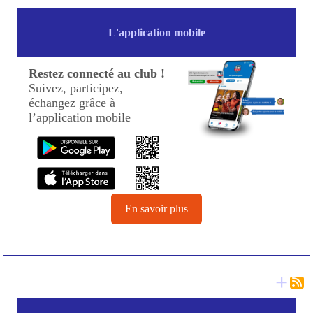
L'application mobile
Restez connecté au club !
Suivez, participez,
échangez grâce à
l’application mobile
En savoir plus
+ d