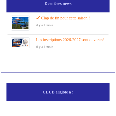
Dernières news
🏑 Clap de fin pour cette saison !
il y a 1 mois
Les inscriptions 2026-2027 sont ouvertes!
il y a 1 mois
CLUB éligible à :