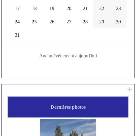
10
11
12
13
14
15
16
17
18
19
20
21
22
23
24
25
26
27
28
29
30
31
Aucun évènement aujourd'hui
+ 
Dernières photos