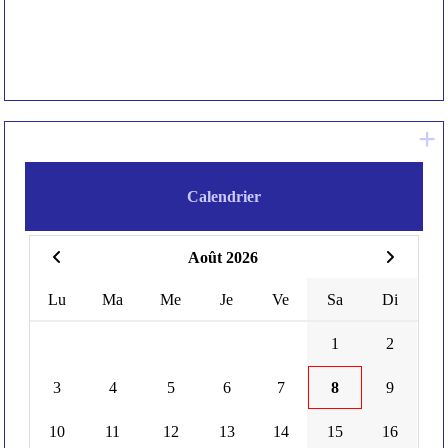
+
Calendrier
Août 2026
Lu
Ma
Me
Je
Ve
Sa
Di
1
2
3
4
5
6
7
8
9