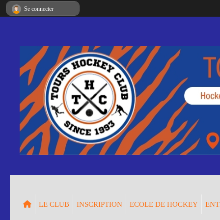
Panneau de gestion des cookies
Se connecter
LE CLUB
INSCRIPTION
ECOLE DE HOCKEY
ENT