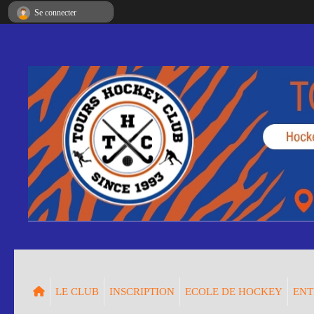
Panneau de gestion des cookies
Se connecter
LE CLUB
INSCRIPTION
ECOLE DE HOCKEY
ENT