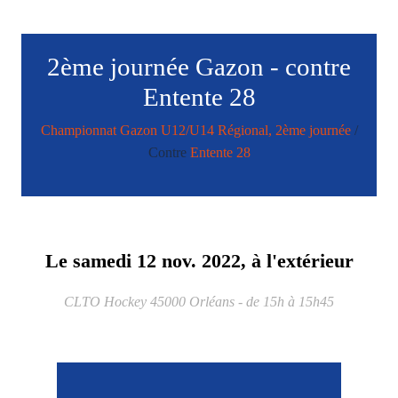
2ème journée Gazon - contre
Entente 28
Championnat Gazon U12/U14 Régional, 2ème journée
/
Contre
Entente 28
Le
samedi
12
nov.
2022
, à l'extérieur
CLTO Hockey
45000
Orléans
- de 15h à 15h45