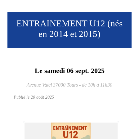
ENTRAINEMENT U12 (nés
en 2014 et 2015)
Le
samedi
06
sept.
2025
Avenue Vatel
37000
Tours
- de 10h à 11h30
Publié le
20 août 2025