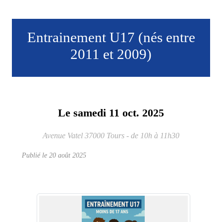
Entrainement U17 (nés entre
2011 et 2009)
Le
samedi
11
oct.
2025
Avenue Vatel
37000
Tours
- de 10h à 11h30
Publié le
20 août 2025