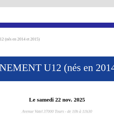
nés en 2014 et 2015)
EMENT U12 (nés en 2014 
Le
samedi
22
nov.
2025
Avenue Vatel
37000
Tours
- de 10h à 11h30