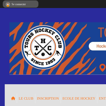
Panneau de gestion des cookies
Se connecter
LE CLUB
INSCRIPTION
ECOLE DE HOCKEY
ENT