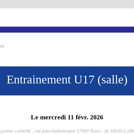
e)
Entrainement U17 (salle)
Le
mercredi
11
févr.
2026
gynase corneille , rue jules ladoumegue
37000
Tours
- de 16h30 à 18h