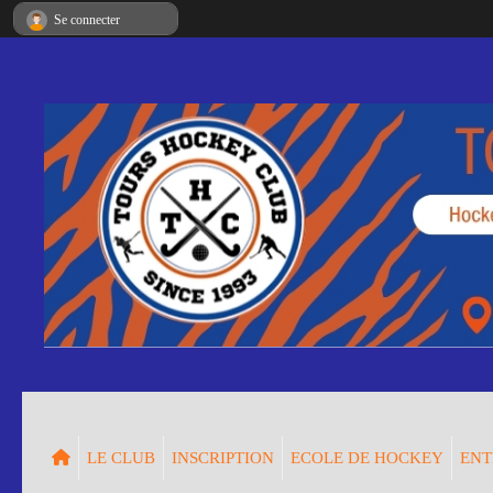
Panneau de gestion des cookies
Se connecter
LE CLUB
INSCRIPTION
ECOLE DE HOCKEY
ENT