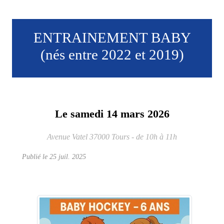
ENTRAINEMENT BABY
(nés entre 2022 et 2019)
Le
samedi
14
mars
2026
Avenue Vatel
37000
Tours
- de 10h à 11h
Publié le
25 juil. 2025