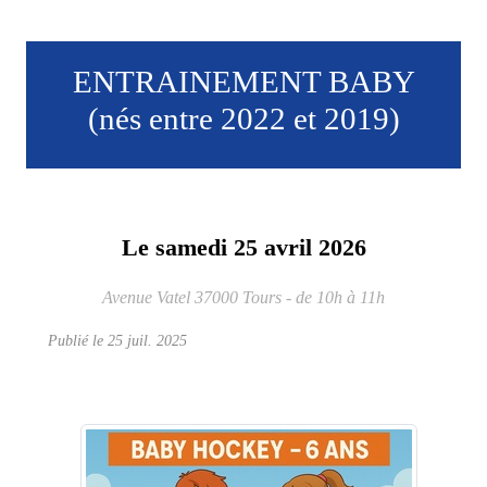
ENTRAINEMENT BABY
(nés entre 2022 et 2019)
Le
samedi
25
avril
2026
Avenue Vatel
37000
Tours
- de 10h à 11h
Publié le
25 juil. 2025