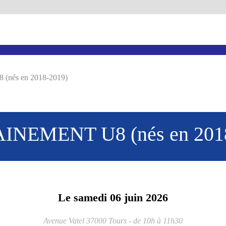
nés en 2018-2019)
INEMENT U8 (nés en 2018
Le
samedi
06
juin
2026
Avenue Vatel
37000
Tours
- de 10h à 11h30