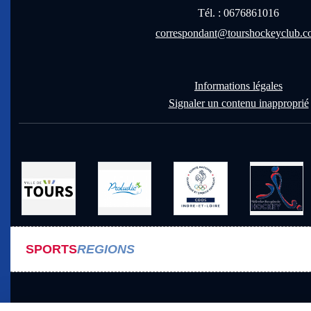
Tél. :
0676861016
correspondant@tourshockeyclub.
Informations légales
Signaler un contenu inapproprié
SPORTS
REGIONS