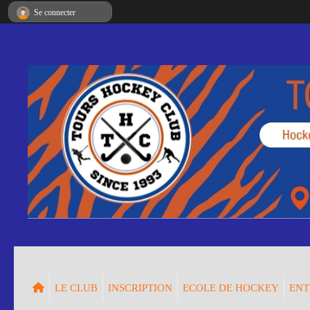
Panneau de gestion des cookies
Se connecter
LE CLUB
INSCRIPTION
ECOLE DE HOCKEY
ENT