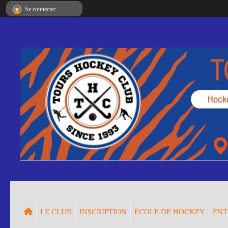
Panneau de gestion des cookies
Se connecter
LE CLUB
INSCRIPTION
ECOLE DE HOCKEY
ENT