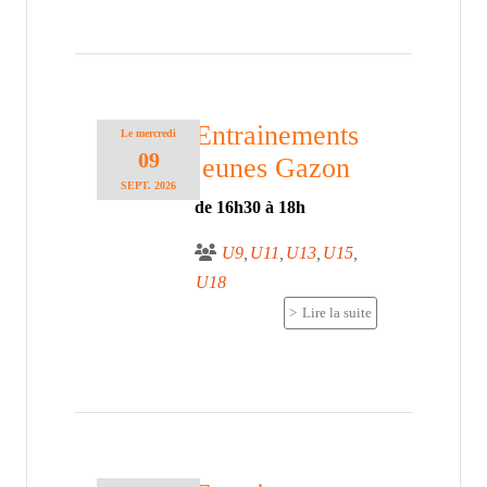
Entrainements
Le
mercredi
09
jeunes Gazon
SEPT.
2026
de 16h30 à 18h
U9
U11
U13
U15
U18
Lire la suite