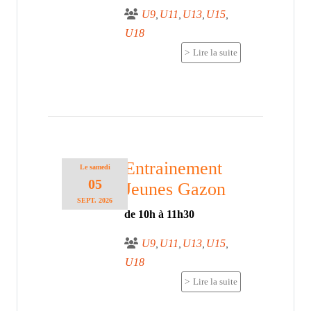
U9
U11
U13
U15
U18
Lire la suite
Entrainement
Le
samedi
05
Jeunes Gazon
SEPT.
2026
de 10h à 11h30
U9
U11
U13
U15
U18
Lire la suite