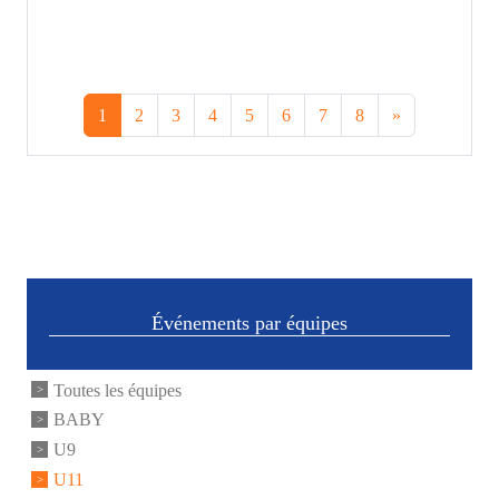
1
2
3
4
5
6
7
8
»
Événements par équipes
Toutes les équipes
BABY
U9
U11