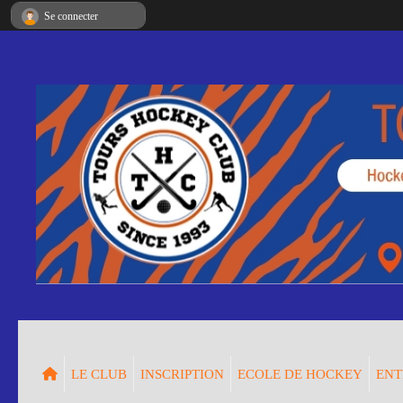
Panneau de gestion des cookies
Se connecter
LE CLUB
INSCRIPTION
ECOLE DE HOCKEY
ENT