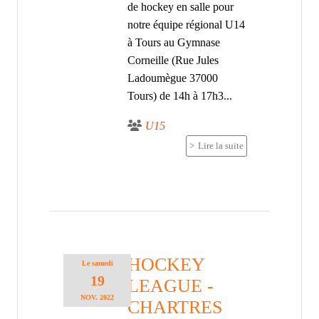
de hockey en salle pour
notre équipe régional U14
à Tours au Gymnase
Corneille (Rue Jules
Ladoumègue 37000
Tours) de 14h à 17h3...
U15
Lire la suite
HOCKEY
Le
samedi
19
LEAGUE -
NOV.
2022
CHARTRES