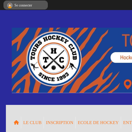
Panneau de gestion des cookies
Se connecter
LE CLUB
INSCRIPTION
ECOLE DE HOCKEY
ENT