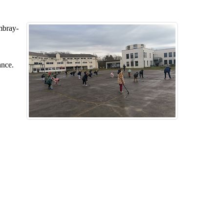
ambray-
ance.