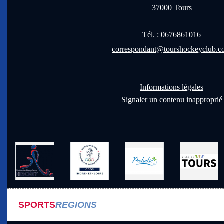
37000
Tours
Tél. :
0676861016
correspondant@tourshockeyclub.
Informations légales
Signaler un contenu inapproprié
SPORTS
REGIONS