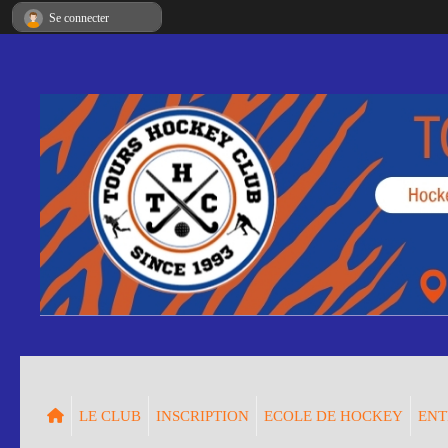
Panneau de gestion des cookies
Se connecter
LE CLUB
INSCRIPTION
ECOLE DE HOCKEY
ENT