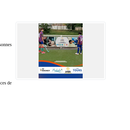
rsonnes
nces de